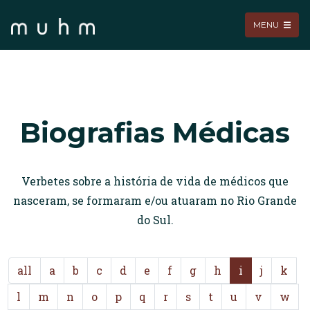
MENU
Biografias Médicas
Verbetes sobre a história de vida de médicos que
nasceram, se formaram e/ou atuaram no Rio Grande
do Sul.
all
a
b
c
d
e
f
g
h
i
j
k
l
m
n
o
p
q
r
s
t
u
v
w