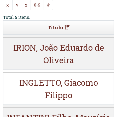
x
y
z
0-9
#
Total
5
itens.
Titulo
IRION, João Eduardo de
Oliveira
INGLETTO, Giacomo
Filippo