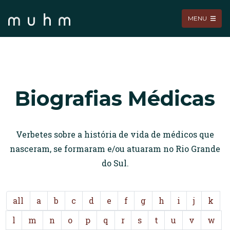
MENU
Biografias Médicas
Verbetes sobre a história de vida de médicos que
nasceram, se formaram e/ou atuaram no Rio Grande
do Sul.
all
a
b
c
d
e
f
g
h
i
j
k
l
m
n
o
p
q
r
s
t
u
v
w