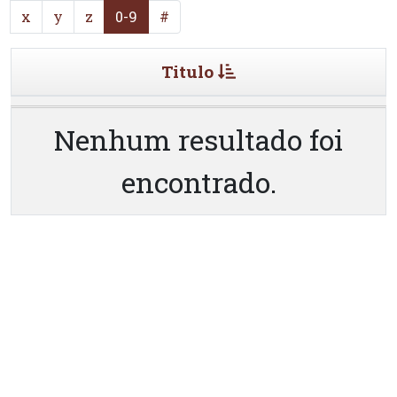
x
y
z
0-9
#
Titulo
Nenhum resultado foi
encontrado.