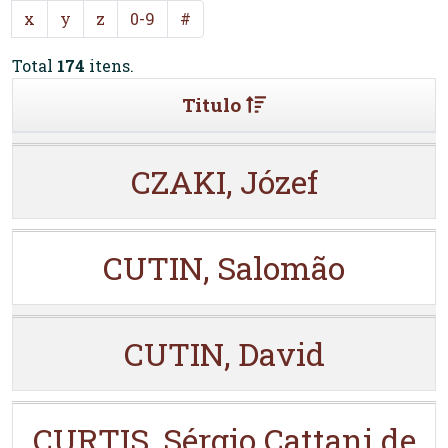
x
y
z
0-9
#
Total
174
itens.
Titulo
CZAKI, Józef
CUTIN, Salomão
CUTIN, David
CURTIS, Sérgio Cattani de