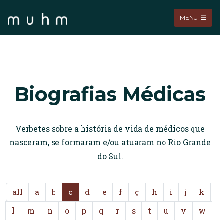
MENU
Biografias Médicas
Verbetes sobre a história de vida de médicos que
nasceram, se formaram e/ou atuaram no Rio Grande
do Sul.
all
a
b
c
d
e
f
g
h
i
j
k
l
m
n
o
p
q
r
s
t
u
v
w