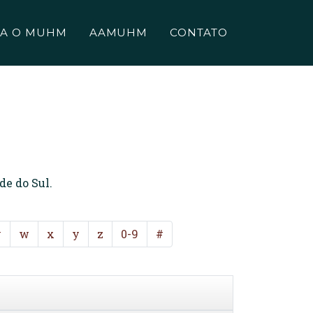
A O MUHM
AAMUHM
CONTATO
de do Sul.
v
w
x
y
z
0-9
#