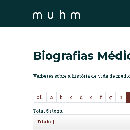
Biografias Médi
Verbetes sobre a história de vida de méd
all
a
b
c
d
e
f
g
h
Total
5
itens.
Titulo