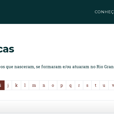
CONHEÇ
cas
icos que nasceram, se formaram e/ou atuaram no Rio Gran
i
j
k
l
m
n
o
p
q
r
s
t
u