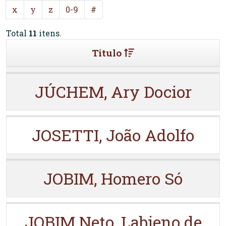
x
y
z
0-9
#
Total
11
itens.
Titulo
JÚCHEM, Ary Docior
JOSETTI, João Adolfo
JOBIM, Homero Só
JOBIM Neto, Labieno de