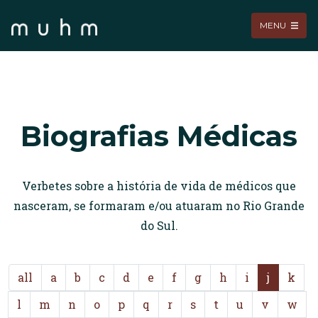
MENU
Biografias Médicas
Verbetes sobre a história de vida de médicos que
nasceram, se formaram e/ou atuaram no Rio Grande
do Sul.
all
a
b
c
d
e
f
g
h
i
j
k
l
m
n
o
p
q
r
s
t
u
v
w