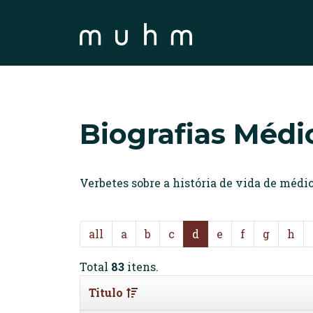
Biografias Médi
Verbetes sobre a história de vida de méd
all
a
b
c
d
e
f
g
h
Total
83
itens.
Titulo