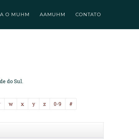
A O MUHM
AAMUHM
CONTATO
de do Sul.
v
w
x
y
z
0-9
#