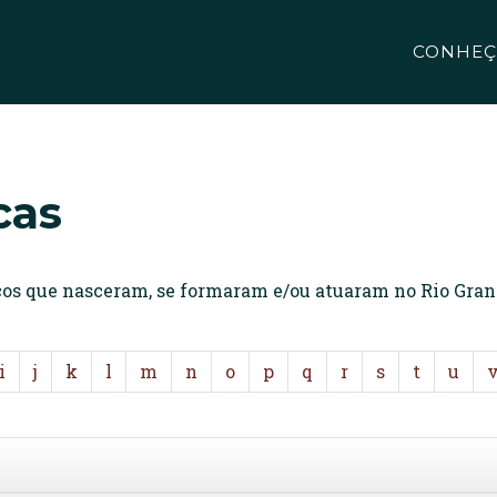
CONHEÇ
cas
icos que nasceram, se formaram e/ou atuaram no Rio Gran
i
j
k
l
m
n
o
p
q
r
s
t
u