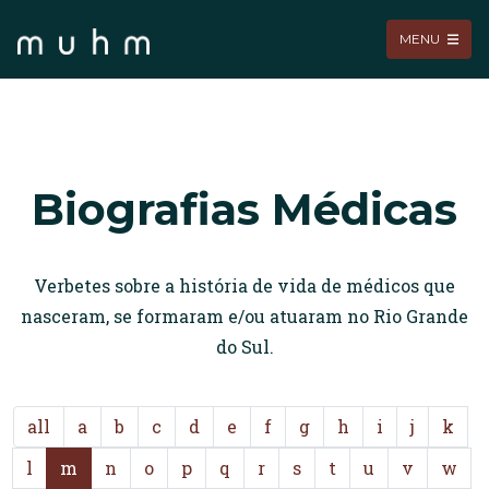
MENU
Biografias Médicas
Verbetes sobre a história de vida de médicos que
nasceram, se formaram e/ou atuaram no Rio Grande
do Sul.
all
a
b
c
d
e
f
g
h
i
j
k
l
m
n
o
p
q
r
s
t
u
v
w