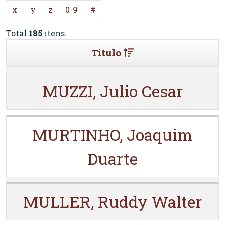
x
y
z
0-9
#
Total
185
itens.
Titulo
MUZZI, Julio Cesar
MURTINHO, Joaquim
Duarte
MULLER, Ruddy Walter