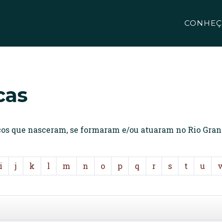
CONHEÇ
cas
icos que nasceram, se formaram e/ou atuaram no Rio Gran
i
j
k
l
m
n
o
p
q
r
s
t
u