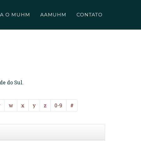
A O MUHM
AAMUHM
CONTATO
de do Sul.
v
w
x
y
z
0-9
#