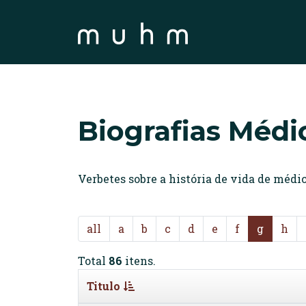
Biografias Médi
Verbetes sobre a história de vida de méd
all
a
b
c
d
e
f
g
h
Total
86
itens.
Titulo