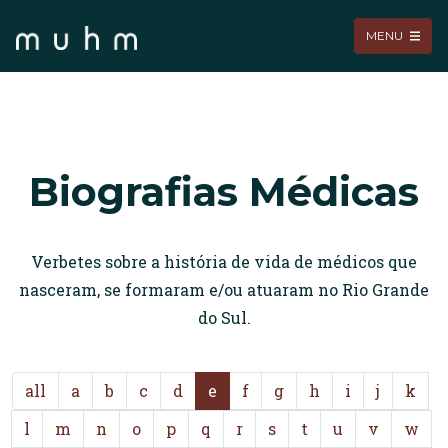
MENU
Biografias Médicas
Verbetes sobre a história de vida de médicos que
nasceram, se formaram e/ou atuaram no Rio Grande
do Sul.
all
a
b
c
d
e
f
g
h
i
j
k
l
m
n
o
p
q
r
s
t
u
v
w