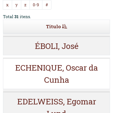
x
y
z
0-9
#
Total
31
itens.
Titulo
ÉBOLI, José
ECHENIQUE, Oscar da
Cunha
EDELWEISS, Egomar