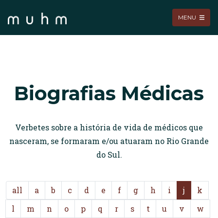
MENU
Biografias Médicas
Verbetes sobre a história de vida de médicos que
nasceram, se formaram e/ou atuaram no Rio Grande
do Sul.
all
a
b
c
d
e
f
g
h
i
j
k
l
m
n
o
p
q
r
s
t
u
v
w