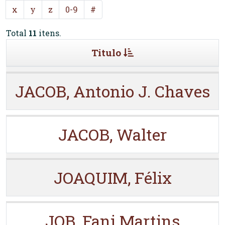
x
y
z
0-9
#
Total
11
itens.
Titulo
JACOB, Antonio J. Chaves
JACOB, Walter
JOAQUIM, Félix
JOB, Fani Martins