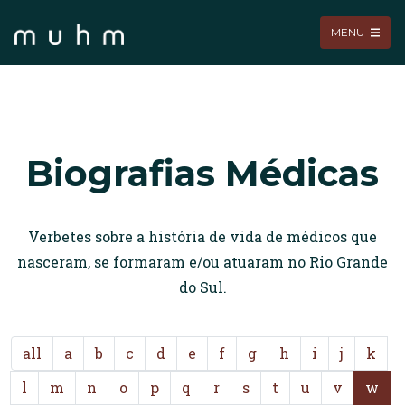
MENU
Biografias Médicas
Verbetes sobre a história de vida de médicos que
nasceram, se formaram e/ou atuaram no Rio Grande
do Sul.
all
a
b
c
d
e
f
g
h
i
j
k
l
m
n
o
p
q
r
s
t
u
v
w