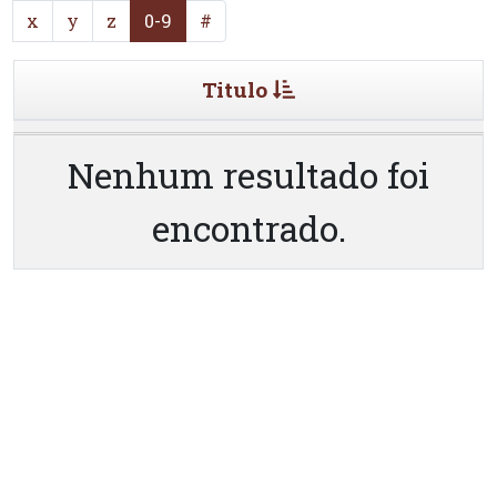
x
y
z
0-9
#
Titulo
Nenhum resultado foi
encontrado.