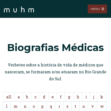
MENU
Biografias Médicas
Verbetes sobre a história de vida de médicos que
nasceram, se formaram e/ou atuaram no Rio Grande
do Sul.
all
a
b
c
d
e
f
g
h
i
j
k
l
m
n
o
p
q
r
s
t
u
v
w