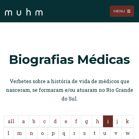
MENU
Biografias Médicas
Verbetes sobre a história de vida de médicos que
nasceram, se formaram e/ou atuaram no Rio Grande
do Sul.
all
a
b
c
d
e
f
g
h
i
j
k
l
m
n
o
p
q
r
s
t
u
v
w