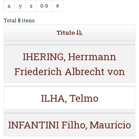
x
y
z
0-9
#
Total
5
itens.
Titulo
IHERING, Herrmann
Friederich Albrecht von
ILHA, Telmo
INFANTINI Filho, Maurício