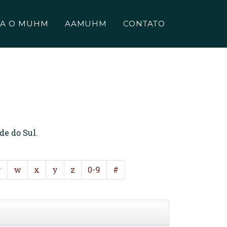
A O MUHM
AAMUHM
CONTATO
de do Sul.
v
w
x
y
z
0-9
#