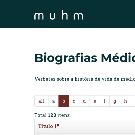
Biografias Médi
Verbetes sobre a história de vida de méd
all
a
b
c
d
e
f
g
h
Total
123
itens.
Titulo