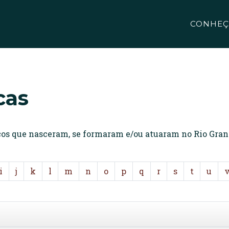
CONHEÇ
cas
icos que nasceram, se formaram e/ou atuaram no Rio Gran
i
j
k
l
m
n
o
p
q
r
s
t
u