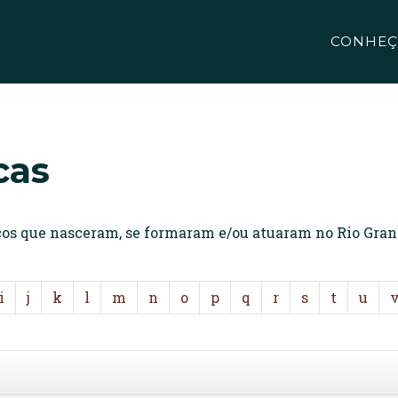
CONHEÇ
cas
icos que nasceram, se formaram e/ou atuaram no Rio Gran
i
j
k
l
m
n
o
p
q
r
s
t
u