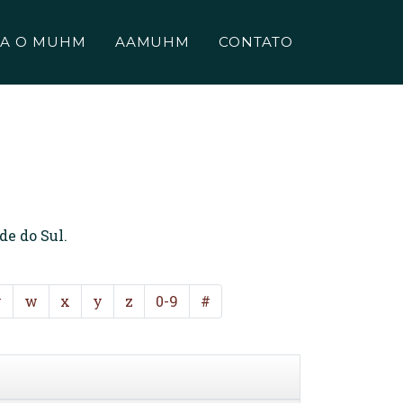
A O MUHM
AAMUHM
CONTATO
de do Sul.
v
w
x
y
z
0-9
#