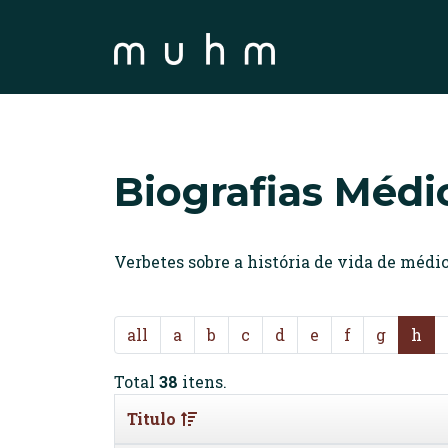
Biografias Médi
Verbetes sobre a história de vida de méd
all
a
b
c
d
e
f
g
h
Total
38
itens.
Titulo