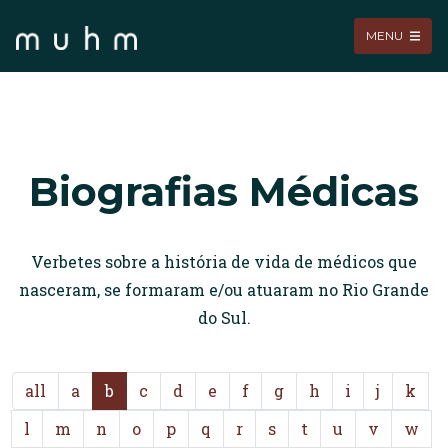
MENU
Biografias Médicas
Verbetes sobre a história de vida de médicos que
nasceram, se formaram e/ou atuaram no Rio Grande
do Sul.
all
a
b
c
d
e
f
g
h
i
j
k
l
m
n
o
p
q
r
s
t
u
v
w