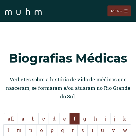
MENU
Biografias Médicas
Verbetes sobre a história de vida de médicos que
nasceram, se formaram e/ou atuaram no Rio Grande
do Sul.
all
a
b
c
d
e
f
g
h
i
j
k
l
m
n
o
p
q
r
s
t
u
v
w