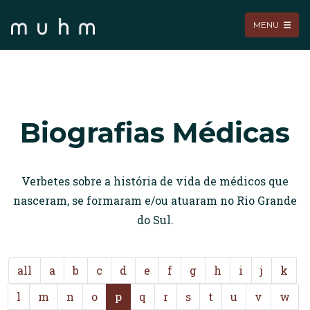
MENU
Biografias Médicas
Verbetes sobre a história de vida de médicos que
nasceram, se formaram e/ou atuaram no Rio Grande
do Sul.
all
a
b
c
d
e
f
g
h
i
j
k
l
m
n
o
p
q
r
s
t
u
v
w