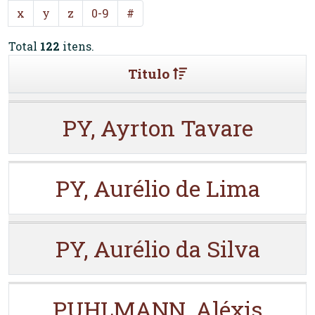
x
y
z
0-9
#
Total
122
itens.
Titulo
PY, Ayrton Tavare
PY, Aurélio de Lima
PY, Aurélio da Silva
PUHLMANN, Aléxis