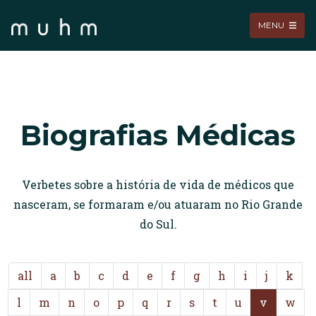
MENU
Biografias Médicas
Verbetes sobre a história de vida de médicos que
nasceram, se formaram e/ou atuaram no Rio Grande
do Sul.
all
a
b
c
d
e
f
g
h
i
j
k
l
m
n
o
p
q
r
s
t
u
v
w