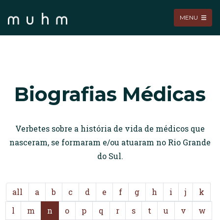
MENU
Biografias Médicas
Verbetes sobre a história de vida de médicos que
nasceram, se formaram e/ou atuaram no Rio Grande
do Sul.
all
a
b
c
d
e
f
g
h
i
j
k
l
m
n
o
p
q
r
s
t
u
v
w