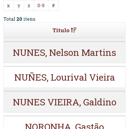
x
y
z
0-9
#
Total
20
itens.
Titulo
NUNES, Nelson Martins
NUÑES, Lourival Vieira
NUNES VIEIRA, Galdino
NORONHA, Gastão