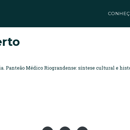
CONHEÇ
erto
 Panteão Médico Riograndense: síntese cultural e histór