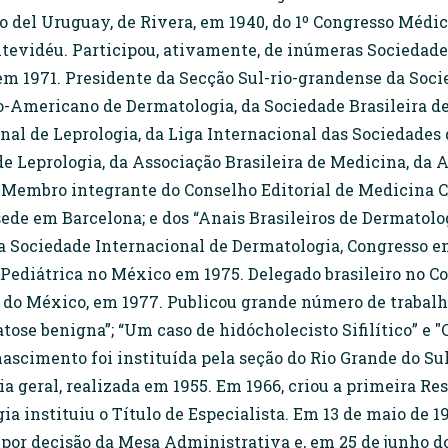
 del Uruguay, de Rivera, em 1940, do 1º Congresso Médico
vidéu. Participou, ativamente, de inúmeras Sociedades 
em 1971. Presidente da Secção Sul-rio-grandense da Soci
no-Americano de Dermatologia, da Sociedade Brasileira d
al de Leprologia, da Liga Internacional das Sociedades 
de Leprologia, da Associação Brasileira de Medicina, da
Membro integrante do Conselho Editorial de Medicina Cut
de em Barcelona; e dos “Anais Brasileiros de Dermatolog
 Sociedade Internacional de Dermatologia, Congresso em
Pediátrica no México em 1975. Delegado brasileiro no C
do México, em 1977. Publicou grande número de trabalhos 
atose benigna”; “Um caso de hidócholecisto Sifilítico” e 
 nascimento foi instituída pela seção do Rio Grande do Su
a geral, realizada em 1955. Em 1966, criou a primeira 
ia instituiu o Título de Especialista. Em 13 de maio de 
, por decisão da Mesa Administrativa e, em 25 de junho 