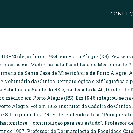
CONHEÇ
 1913 - 26 de junho de 1984, em Porto Alegre (RS). Fez seu
ormou-se em Medicina pela Faculdade de Medicina de Po
nfermaria da Santa Casa de Misericórdia de Porto Alegre. 
 Voluntário da Clínica Dermatológica e Sifilográfica a pa
 Estadual da Saúde do RS e, na década de 40, Diretor do 
o médico em Porto Alegre (RS). Em 1946 integrou-se na 
orto Alegre. Foi em 1952 Instrutor da Cadeira de Clínica 
e Sifilografia da UFRGS, defendendo a tese “Poroqueratos
blastomitose – contribuição para seu estudo”. Professor
ir de 1957. Professor de Dermatologia da Faculdade Catól