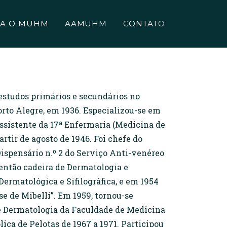
A O MUHM
AAMUHM
CONTATO
s estudos primários e secundários no
rto Alegre, em 1936. Especializou-se em
Assistente da 17ª Enfermaria (Medicina de
rtir de agosto de 1946. Foi chefe do
Dispensário n.º 2 do Serviço Anti-venéreo
então cadeira de Dermatologia e
Dermatológica e Sifilográfica, e em 1954
e de Mibelli”. Em 1959, tornou-se
 de Dermatologia da Faculdade de Medicina
ica de Pelotas de 1967 a 1971. Participou