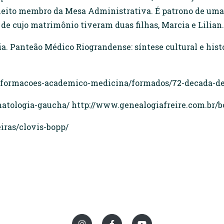
 eleito membro da Mesa Administrativa. É patrono de um
de cujo matrimônio tiveram duas filhas, Marcia e Lilian.
 Panteão Médico Riograndense: síntese cultural e histór
nformacoes-academico-medicina/formados/72-decada-de
ermatologia-gaucha/ http://www.genealogiafreire.com.br
iras/clovis-bopp/