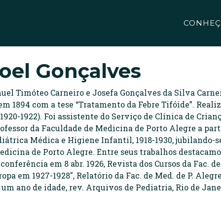
CONHEÇ
el Gonçalves
anuel Timóteo Carneiro e Josefa Gonçalves da Silva Carn
m 1894 com a tese “Tratamento da Febre Tifóide”. Realiz
(1920-1922). Foi assistente do Serviço de Clínica de Crian
rofessor da Faculdade de Medicina de Porto Alegre a part
ediátrica Médica e Higiene Infantil, 1918-1930, jubilando
edicina de Porto Alegre. Entre seus trabalhos destacamo
 conferência em 8 abr. 1926, Revista dos Cursos da Fac. de 
pa em 1927-1928", Relatório da Fac. de Med. de P. Alegre,
um ano de idade, rev. Arquivos de Pediatria, Rio de Janeir