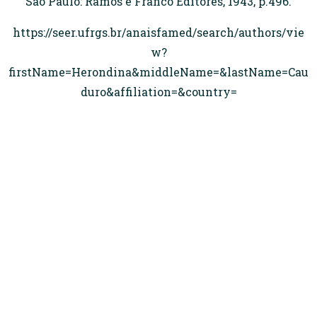
São Paulo: Ramos e Franco Editores, 1943, p.496.
https://seer.ufrgs.br/anaisfamed/search/authors/vie
w?
firstName=Herondina&middleName=&lastName=Cau
duro&affiliation=&country=