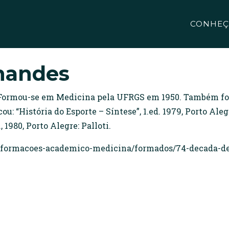
CONHEÇ
rnandes
18. Formou-se em Medicina pela UFRGS em 1950. Também fo
cou: “História do Esporte – Síntese”, 1.ed. 1979, Porto Ale
, 1980, Porto Alegre: Palloti.
nformacoes-academico-medicina/formados/74-decada-d