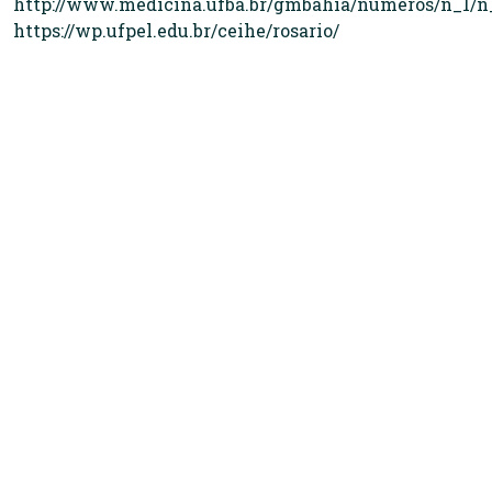
http://www.medicina.ufba.br/gmbahia/numeros/n_1/n
https://wp.ufpel.edu.br/ceihe/rosario/