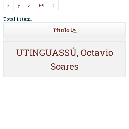
x
y
z
0-9
#
Total
1
item.
Titulo
UTINGUASSÚ, Octavio
Soares