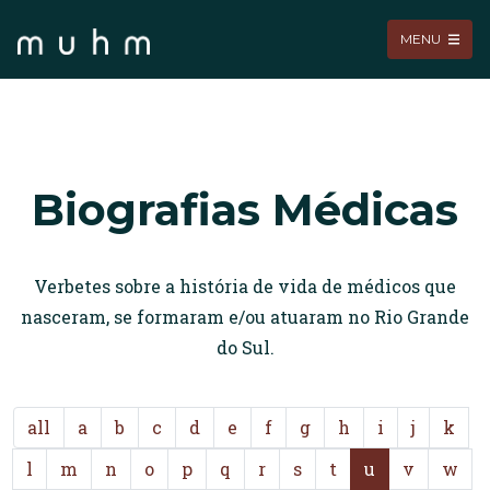
MENU
Biografias Médicas
Verbetes sobre a história de vida de médicos que
nasceram, se formaram e/ou atuaram no Rio Grande
do Sul.
all
a
b
c
d
e
f
g
h
i
j
k
l
m
n
o
p
q
r
s
t
u
v
w