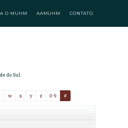
A O MUHM
AAMUHM
CONTATO
de do Sul.
v
w
x
y
z
0-9
#