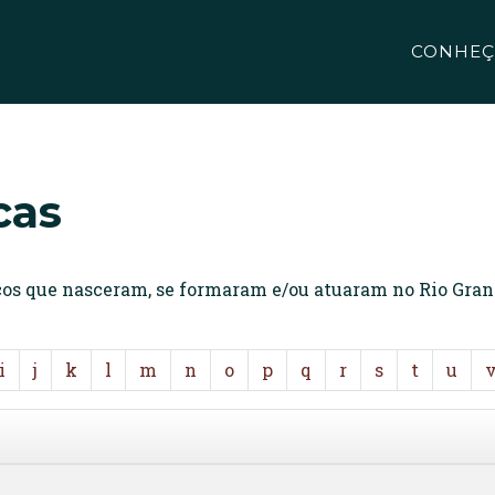
CONHEÇ
cas
icos que nasceram, se formaram e/ou atuaram no Rio Gran
i
j
k
l
m
n
o
p
q
r
s
t
u