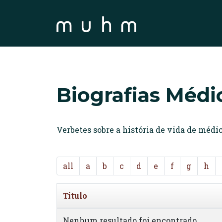
Biografias Médi
Verbetes sobre a história de vida de méd
all
a
b
c
d
e
f
g
h
Titulo
Nenhum resultado foi encontrado.