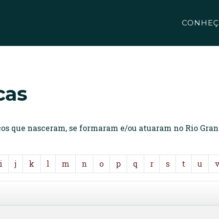
CONHEÇ
cas
icos que nasceram, se formaram e/ou atuaram no Rio Gran
i
j
k
l
m
n
o
p
q
r
s
t
u