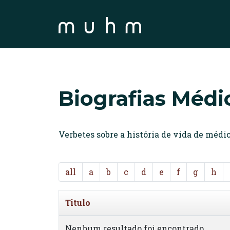
Biografias Médi
Verbetes sobre a história de vida de méd
all
a
b
c
d
e
f
g
h
Titulo
Nenhum resultado foi encontrado.