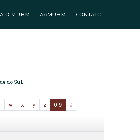
A O MUHM
AAMUHM
CONTATO
de do Sul.
v
w
x
y
z
0-9
#