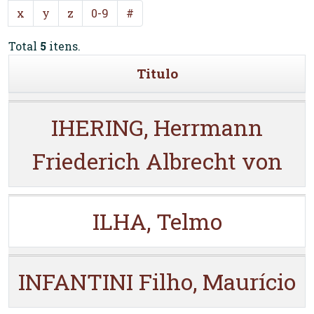
x
y
z
0-9
#
Total
5
itens.
Titulo
IHERING, Herrmann
Friederich Albrecht von
ILHA, Telmo
INFANTINI Filho, Maurício