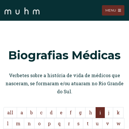
MENU
Biografias Médicas
Verbetes sobre a história de vida de médicos que
nasceram, se formaram e/ou atuaram no Rio Grande
do Sul.
all
a
b
c
d
e
f
g
h
i
j
k
l
m
n
o
p
q
r
s
t
u
v
w