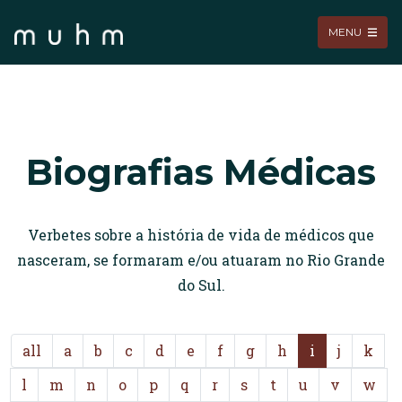
MENU
Biografias Médicas
Verbetes sobre a história de vida de médicos que
nasceram, se formaram e/ou atuaram no Rio Grande
do Sul.
all
a
b
c
d
e
f
g
h
i
j
k
l
m
n
o
p
q
r
s
t
u
v
w