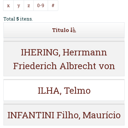
x
y
z
0-9
#
Total
5
itens.
Titulo
IHERING, Herrmann
Friederich Albrecht von
ILHA, Telmo
INFANTINI Filho, Maurício