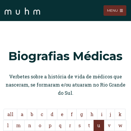
MENU
Biografias Médicas
Verbetes sobre a história de vida de médicos que
nasceram, se formaram e/ou atuaram no Rio Grande
do Sul.
all
a
b
c
d
e
f
g
h
i
j
k
l
m
n
o
p
q
r
s
t
u
v
w