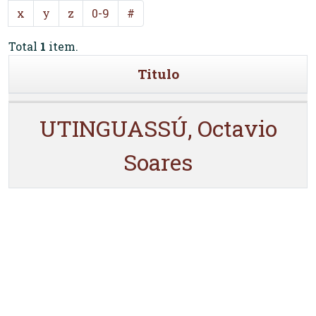
x
y
z
0-9
#
Total
1
item.
Titulo
UTINGUASSÚ, Octavio
Soares