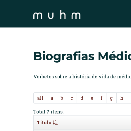
Biografias Médi
Verbetes sobre a história de vida de méd
all
a
b
c
d
e
f
g
h
Total
7
itens.
Titulo