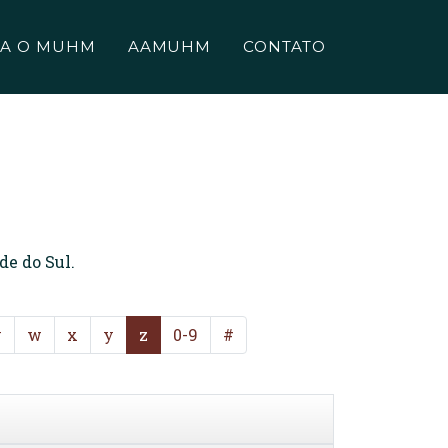
A O MUHM
AAMUHM
CONTATO
de do Sul.
v
w
x
y
z
0-9
#