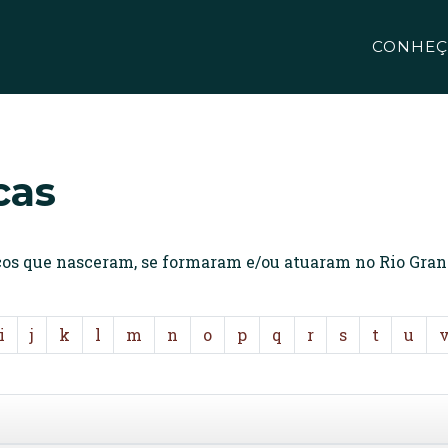
CONHEÇ
cas
icos que nasceram, se formaram e/ou atuaram no Rio Gran
i
j
k
l
m
n
o
p
q
r
s
t
u