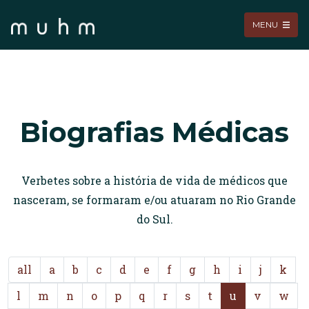
MENU
Biografias Médicas
Verbetes sobre a história de vida de médicos que
nasceram, se formaram e/ou atuaram no Rio Grande
do Sul.
all
a
b
c
d
e
f
g
h
i
j
k
l
m
n
o
p
q
r
s
t
u
v
w