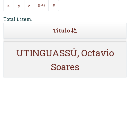
x
y
z
0-9
#
Total
1
item.
Titulo
UTINGUASSÚ, Octavio
Soares