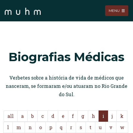
MENU
Biografias Médicas
Verbetes sobre a história de vida de médicos que
nasceram, se formaram e/ou atuaram no Rio Grande
do Sul.
all
a
b
c
d
e
f
g
h
i
j
k
l
m
n
o
p
q
r
s
t
u
v
w