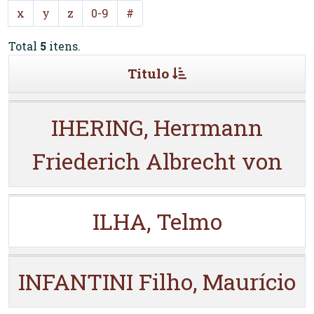
x
y
z
0-9
#
Total
5
itens.
Titulo
IHERING, Herrmann
Friederich Albrecht von
ILHA, Telmo
INFANTINI Filho, Maurício