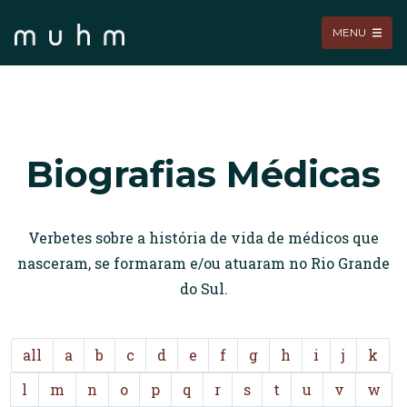
MENU
Biografias Médicas
Verbetes sobre a história de vida de médicos que
nasceram, se formaram e/ou atuaram no Rio Grande
do Sul.
all
a
b
c
d
e
f
g
h
i
j
k
l
m
n
o
p
q
r
s
t
u
v
w