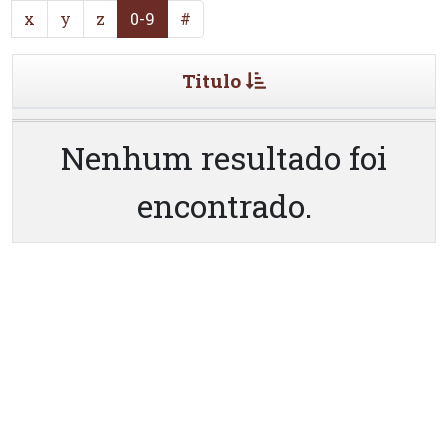
x
y
z
0-9
#
Titulo
Nenhum resultado foi
encontrado.