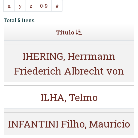
x
y
z
0-9
#
Total
5
itens.
Titulo
IHERING, Herrmann
Friederich Albrecht von
ILHA, Telmo
INFANTINI Filho, Maurício