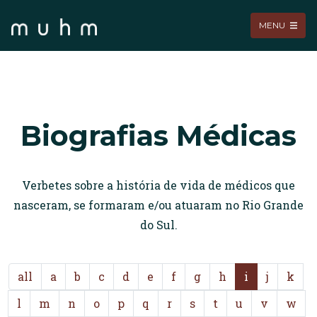
MENU
Biografias Médicas
Verbetes sobre a história de vida de médicos que
nasceram, se formaram e/ou atuaram no Rio Grande
do Sul.
all
a
b
c
d
e
f
g
h
i
j
k
l
m
n
o
p
q
r
s
t
u
v
w