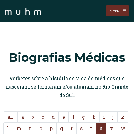
MENU
Biografias Médicas
Verbetes sobre a história de vida de médicos que
nasceram, se formaram e/ou atuaram no Rio Grande
do Sul.
all
a
b
c
d
e
f
g
h
i
j
k
l
m
n
o
p
q
r
s
t
u
v
w