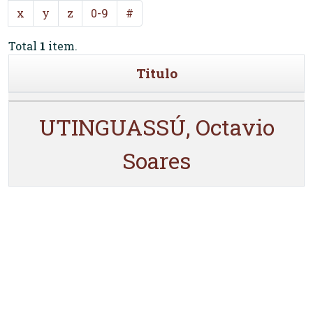
x
y
z
0-9
#
Total
1
item.
Titulo
UTINGUASSÚ, Octavio
Soares