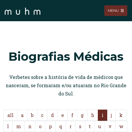
MENU
Biografias Médicas
Verbetes sobre a história de vida de médicos que
nasceram, se formaram e/ou atuaram no Rio Grande
do Sul.
all
a
b
c
d
e
f
g
h
i
j
k
l
m
n
o
p
q
r
s
t
u
v
w