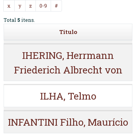
x
y
z
0-9
#
Total
5
itens.
Titulo
IHERING, Herrmann
Friederich Albrecht von
ILHA, Telmo
INFANTINI Filho, Maurício