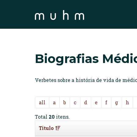
Biografias Médi
Verbetes sobre a história de vida de méd
all
a
b
c
d
e
f
g
h
Total
20
itens.
Titulo