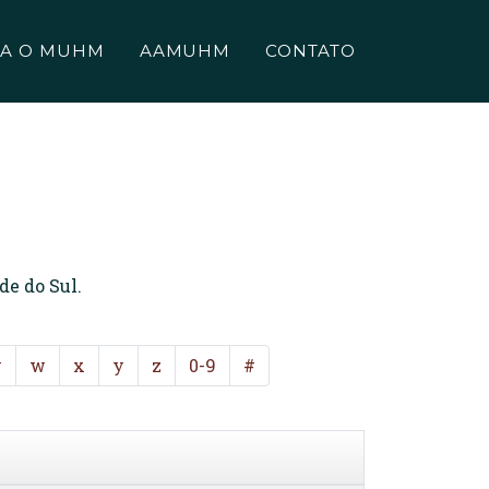
A O MUHM
AAMUHM
CONTATO
de do Sul.
v
w
x
y
z
0-9
#