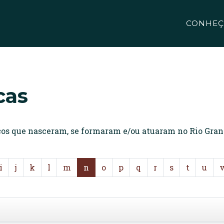
CONHEÇ
cas
icos que nasceram, se formaram e/ou atuaram no Rio Gran
i
j
k
l
m
n
o
p
q
r
s
t
u