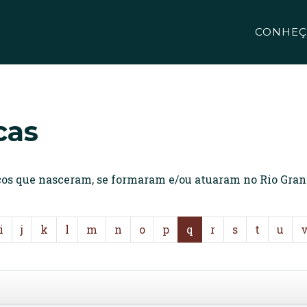
CONHEÇ
cas
icos que nasceram, se formaram e/ou atuaram no Rio Gran
i
j
k
l
m
n
o
p
q
r
s
t
u