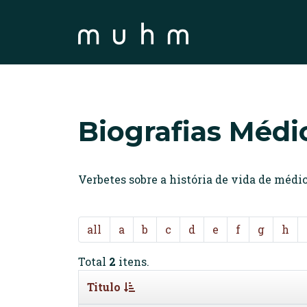
Biografias Médi
Verbetes sobre a história de vida de méd
all
a
b
c
d
e
f
g
h
Total
2
itens.
Titulo