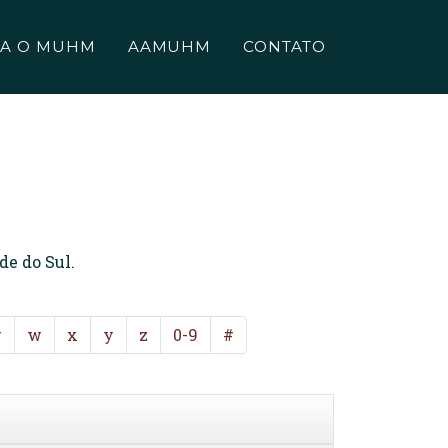
A O MUHM
AAMUHM
CONTATO
de do Sul.
v
w
x
y
z
0-9
#