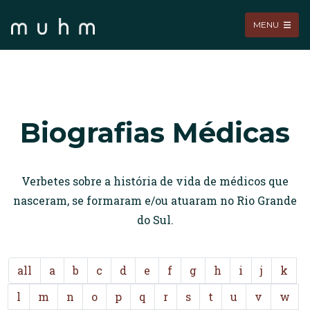
MENU
Biografias Médicas
Verbetes sobre a história de vida de médicos que
nasceram, se formaram e/ou atuaram no Rio Grande
do Sul.
all
a
b
c
d
e
f
g
h
i
j
k
l
m
n
o
p
q
r
s
t
u
v
w