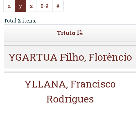
x
y
z
0-9
#
Total
2
itens.
Titulo
YGARTUA Filho, Florêncio
YLLANA, Francisco
Rodrigues