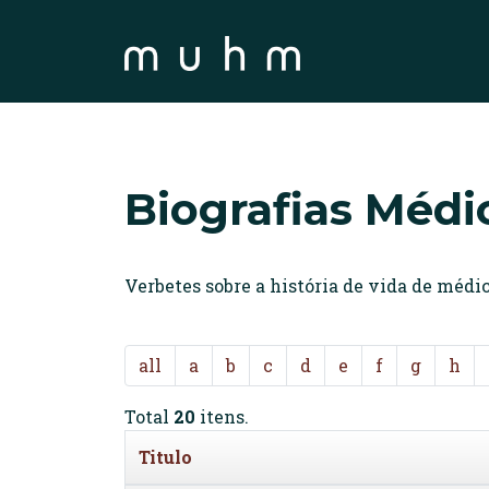
Biografias Médi
Verbetes sobre a história de vida de méd
all
a
b
c
d
e
f
g
h
Total
20
itens.
Titulo