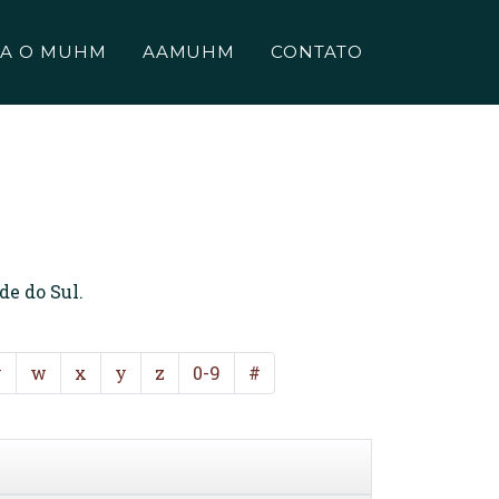
A O MUHM
AAMUHM
CONTATO
de do Sul.
v
w
x
y
z
0-9
#