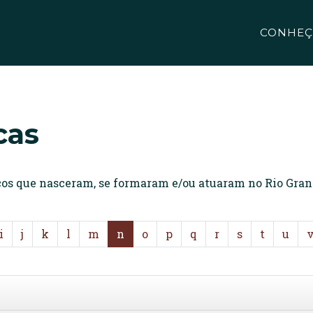
CONHEÇ
cas
icos que nasceram, se formaram e/ou atuaram no Rio Gran
i
j
k
l
m
n
o
p
q
r
s
t
u