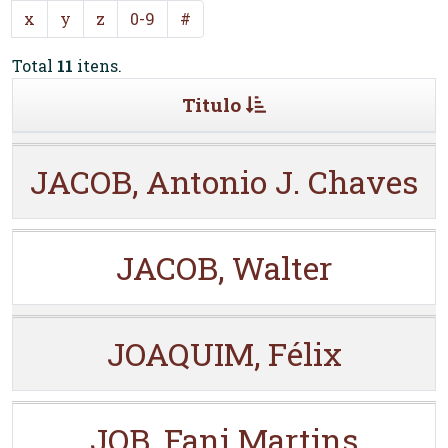
x
y
z
0-9
#
Total
11
itens.
Titulo
JACOB, Antonio J. Chaves
JACOB, Walter
JOAQUIM, Félix
JOB, Fani Martins