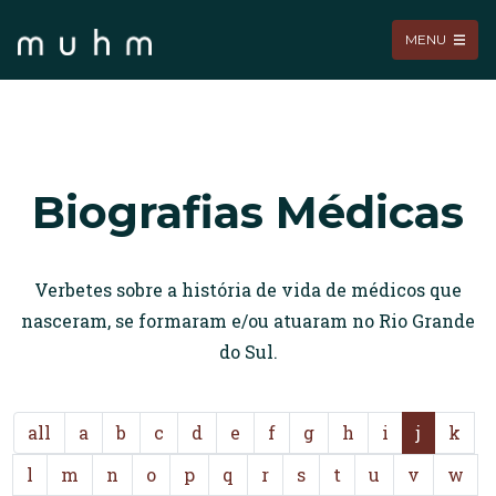
MENU
Biografias Médicas
Verbetes sobre a história de vida de médicos que
nasceram, se formaram e/ou atuaram no Rio Grande
do Sul.
all
a
b
c
d
e
f
g
h
i
j
k
l
m
n
o
p
q
r
s
t
u
v
w