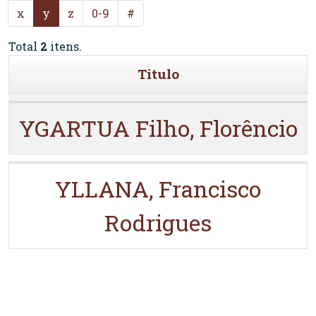
x
y
z
0-9
#
Total
2
itens.
Titulo
YGARTUA Filho, Florêncio
YLLANA, Francisco
Rodrigues