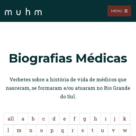
MENU
Biografias Médicas
Verbetes sobre a história de vida de médicos que
nasceram, se formaram e/ou atuaram no Rio Grande
do Sul.
all
a
b
c
d
e
f
g
h
i
j
k
l
m
n
o
p
q
r
s
t
u
v
w