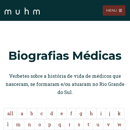
MENU
Biografias Médicas
Verbetes sobre a história de vida de médicos que
nasceram, se formaram e/ou atuaram no Rio Grande
do Sul.
all
a
b
c
d
e
f
g
h
i
j
k
l
m
n
o
p
q
r
s
t
u
v
w