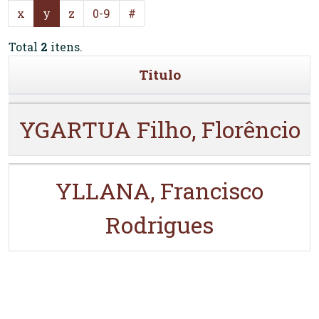
x
y
z
0-9
#
Total
2
itens.
Titulo
YGARTUA Filho, Florêncio
YLLANA, Francisco
Rodrigues