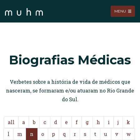
MENU
Biografias Médicas
Verbetes sobre a história de vida de médicos que
nasceram, se formaram e/ou atuaram no Rio Grande
do Sul.
all
a
b
c
d
e
f
g
h
i
j
k
l
m
n
o
p
q
r
s
t
u
v
w