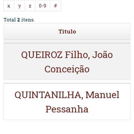
x
y
z
0-9
#
Total
2
itens.
Titulo
QUEIROZ Filho, João
Conceição
QUINTANILHA, Manuel
Pessanha