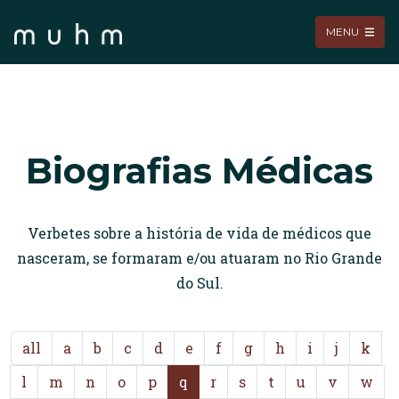
MENU
Biografias Médicas
Verbetes sobre a história de vida de médicos que
nasceram, se formaram e/ou atuaram no Rio Grande
do Sul.
all
a
b
c
d
e
f
g
h
i
j
k
l
m
n
o
p
q
r
s
t
u
v
w