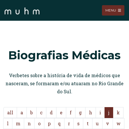
MENU
Biografias Médicas
Verbetes sobre a história de vida de médicos que
nasceram, se formaram e/ou atuaram no Rio Grande
do Sul.
all
a
b
c
d
e
f
g
h
i
j
k
l
m
n
o
p
q
r
s
t
u
v
w