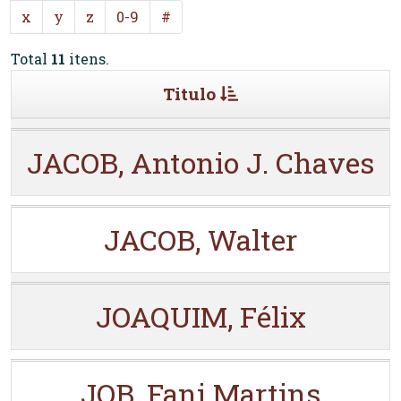
x
y
z
0-9
#
Total
11
itens.
Titulo
JACOB, Antonio J. Chaves
JACOB, Walter
JOAQUIM, Félix
JOB, Fani Martins