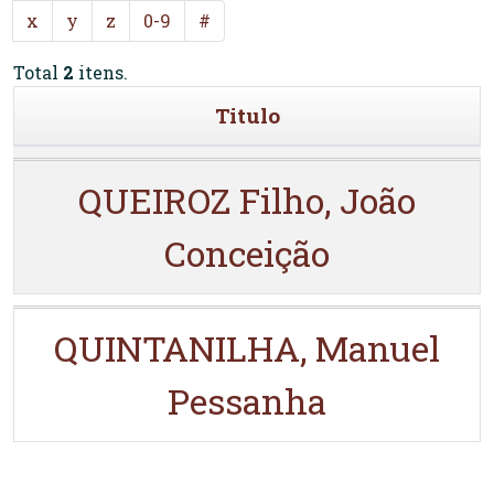
x
y
z
0-9
#
Total
2
itens.
Titulo
QUEIROZ Filho, João
Conceição
QUINTANILHA, Manuel
Pessanha