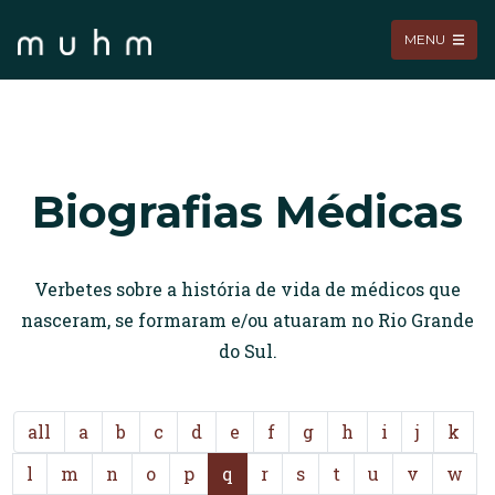
MENU
Biografias Médicas
Verbetes sobre a história de vida de médicos que
nasceram, se formaram e/ou atuaram no Rio Grande
do Sul.
all
a
b
c
d
e
f
g
h
i
j
k
l
m
n
o
p
q
r
s
t
u
v
w